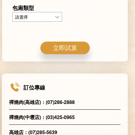
包廂類型
請選擇
立即試算
訂位專線
禪燒肉(高雄店)：(07)286-2888
禪燒肉(中壢店)：(03)425-0965
高雄店：(07)285-5639