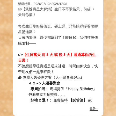
活動時間：2026/07/13~2026/12/31
🎂【凱悅壽星大解鎖】生日不再限當天，前後 3
天隨你慶！
每次生日剛好要值班、要上課，
只能眼睜睜看著壽
星禮過期？
大家的遺憾，
凱悅都聽到了！即日起，
我們打破傳
統限制——
👉
【生日當天 前 3 天 或 後 3 天】通通算你的生
日週！
不論想提早暖壽還是週末補過，
時間由你決定，
快
帶朋友們一起來狂歡！
🎁 專屬人數優惠方案（大小聚會都好玩)
🔹 2～5 人溫馨聚會
專屬拍照：
現場提供「Happy Birthday」
包廂壓克力拍照牌。
好禮 2 選 1：
免費招待
【試管酒】
或
【精緻果盤】
。
更多...
🔹 6～9 人瘋狂派對