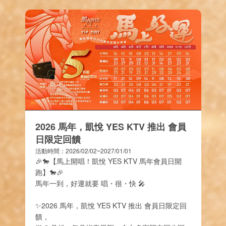
儀式感滿分：
提前 3 天預訂並支付 1000
元定金，
免費幫您準備
【生日小佈置】
！
好禮 4 選 1：
享超狂好禮
【試管酒、紅
酒、果盤、蛋糕】
任選一款！
📢 貼心提醒
生日是一年一度的大事，別再被死板的規定
綁住！
這個月生日的主角們，快挑好日子、準備好
身分證，來凱悅讓我們好好招待你吧！
2026 馬年，凱悅 YES KTV 推出 會員
日限定回饋
活動時間：2026/02/02~2027/01/01
🎉🐎【馬上開唱！凱悅 YES KTV 馬年會員日開
跑】🐎🎉
馬年一到，好運就要 唱・很・快 🎤
✨2026 馬年，凱悅 YES KTV 推出 會員日限定回
饋，