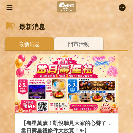
最新消息
最新消息
門市活動
【壽星萬歲！凱悅聽見大家的心聲了，
當日壽星禮條件大放寬！✨】