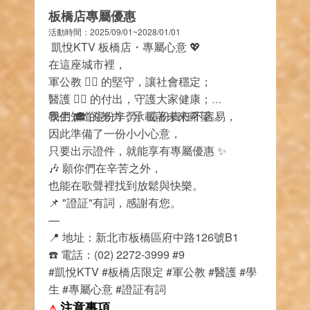
板橋店專屬優惠
活動時間：2025/09/01~2028/01/01
凱悅KTV 板橋店・專屬心意 💖
在這座城市裡，
軍公教 👮‍♂️ 的堅守，讓社會穩定；
醫護 👩‍⚕️ 的付出，守護大家健康；
學生 🎓 的努力，承載著未來希望。
我們知道這份辛勞、這份責任不容易，
因此準備了一份小小心意，
只要出示證件，就能享有專屬優惠 ✨
🎶 願你們在辛苦之外，
也能在歌聲裡找到放鬆與快樂。
📌 "證証"有詞，感謝有您。
—
📍 地址：新北市板橋區府中路126號B1
☎️ 電話：(02) 2272-3999 #9
#凱悅KTV #板橋店限定 #軍公教 #醫護 #學
生 #專屬心意 #證証有詞
注意事項
⚠