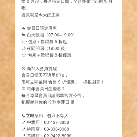
從 3 月起，每月指定日期，全台多家門市同步開
唱，
會員就是今天的主角！
🔥 會員日限定優惠
🐎 白天歡唱（07:00–19:00）
👉 包廂＋歡唱費 5 折起
🌙 夜間開唱（19:00 後）
👉 包廂＋歡唱費 8 折優惠
🎯 新加入會員提醒
會員日當天不適用折扣，
但可立即啟用 會員 9 折優惠，一樣很划算！
📅 馬年會員日怎麼看？
每月專屬會員日請認準官方公告，
把握屬於你的 K 歌幸運日 🧧
📞立即預約，包廂不等人
📍 中壢店｜03-427-8838
📍 桃園店｜03-336-0088
📍 基隆店｜02-2422-8999