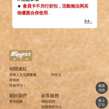
🔹
會員卡
不另行折扣
，活動無法與其
他優惠合併使用
🔹
活動凡遇
特殊節日暫停優惠
更多...
🔹
依政府公告，停班停課當日及前夕
暫停優惠
🔹
餐點不定期更新，依門市現場為主
相關連結
禪園人文花園餐廳
阿答立
禪燒肉
悅食YES！
最新
消息
關於我們
顧客服務
線上
菁英招募
聯絡我們
訂位
性騷擾防治法