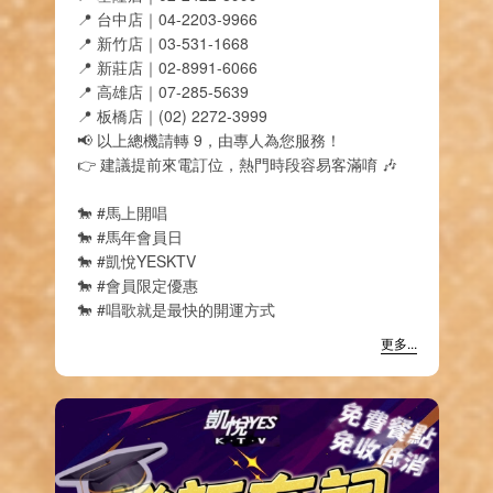
📍 台中店｜04-2203-9966
📍 新竹店｜03-531-1668
📍 新莊店｜02-8991-6066
📍 高雄店｜07-285-5639
📍 板橋店｜(02) 2272-3999
📢 以上總機請轉 9，由專人為您服務！
👉 建議提前來電訂位，熱門時段容易客滿唷 🎶
🐎 #馬上開唱
🐎 #馬年會員日
🐎 #凱悅YESKTV
🐎 #會員限定優惠
🐎 #唱歌就是最快的開運方式
更多...